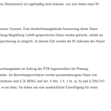
 Dienstleister) ist regelmäßig nicht bekannt, wer sich hinter einer IP-
t unserer Systeme. Eine darüberhinausgehende Auswertung dieser Daten
achung Magdeburg GmbH gespeicherten Daten werden gelöscht, sobald sie
Speicherung ist möglich. In diesem Fall werden die IP-Adressen der Nutzer
ewerbungsdaten im Auftrag der PTB Ingenieurbüro für Planung,
wenden. Im Bewerbungsverfahren werden personenbezogene Daten von
rfahrens sind § 26 BDSG und Art. 6 Abs. 1 S. 1 lit. a), b) und f) DSGVO.
s sei denn, Sie haben uns eine ausdrückliche Einwilligung für einen