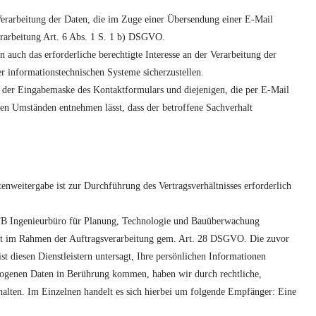
 Verarbeitung der Daten, die im Zuge einer Übersendung einer E-Mail
Verarbeitung Art. 6 Abs. 1 S. 1 b) DSGVO.
auch das erforderliche berechtigte Interesse an der Verarbeitung der
r informationstechnischen Systeme sicherzustellen.
s der Eingabemaske des Kontaktformulars und diejenigen, die per E-Mail
den Umständen entnehmen lässt, dass der betroffene Sachverhalt
atenweitergabe ist zur Durchführung des Vertragsverhältnisses erforderlich
 PTB Ingenieurbüro für Planung, Technologie und Bauüberwachung
olgt im Rahmen der Auftragsverarbeitung gem. Art. 28 DSGVO. Die zuvor
st diesen Dienstleistern untersagt, Ihre persönlichen Informationen
zogenen Daten in Berührung kommen, haben wir durch rechtliche,
nhalten. Im Einzelnen handelt es sich hierbei um folgende Empfänger: Eine