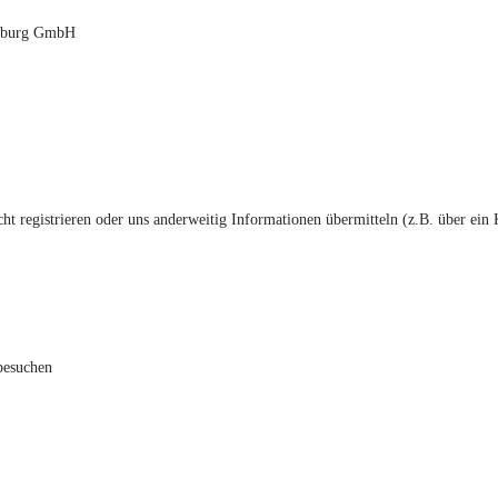
deburg GmbH
cht registrieren oder uns anderweitig Informationen übermitteln (z.B. über ei
 besuchen