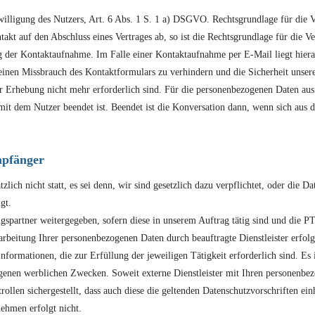
inwilligung des Nutzers, Art. 6 Abs. 1 S. 1 a) DSGVO. Rechtsgrundlage für die
takt auf den Abschluss eines Vertrages ab, so ist die Rechtsgrundlage für die 
 der Kontaktaufnahme. Im Falle einer Kontaktaufnahme per E-Mail liegt hieran 
einen Missbrauch des Kontaktformulars zu verhindern und die Sicherheit unsere
er Erhebung nicht mehr erforderlich sind. Für die personenbezogenen Daten au
 mit dem Nutzer beendet ist. Beendet ist die Konversation dann, wenn sich aus 
mpfänger
ich nicht statt, es sei denn, wir sind gesetzlich dazu verpflichtet, oder die D
gt.
spartner weitergegeben, sofern diese in unserem Auftrag tätig sind und die
rbeitung Ihrer personenbezogenen Daten durch beauftragte Dienstleister erf
nformationen, die zur Erfüllung der jeweiligen Tätigkeit erforderlich sind. Es i
genen werblichen Zwecken. Soweit externe Dienstleister mit Ihren personenbe
len sichergestellt, dass auch diese die geltenden Datenschutzvorschriften ei
ehmen erfolgt nicht.