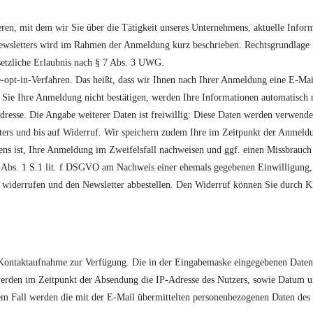
eren, mit dem wir Sie über die Tätigkeit unseres Unternehmens, aktuelle Info
ewsletters wird im Rahmen der Anmeldung kurz beschrieben. Rechtsgrundlage f
setzliche Erlaubnis nach § 7 Abs. 3 UWG.
opt-in-Verfahren. Das heißt, dass wir Ihnen nach Ihrer Anmeldung eine E-Mai
 Sie Ihre Anmeldung nicht bestätigen, werden Ihre Informationen automatisch 
Adresse. Die Angabe weiterer Daten ist freiwillig: Diese Daten werden verwend
ers und bis auf Widerruf. Wir speichern zudem Ihre im Zeitpunkt der Anmeldu
ens ist, Ihre Anmeldung im Zweifelsfall nachweisen und ggf. einen Missbrauch
. 6 Abs. 1 S.1 lit. f DSGVO am Nachweis einer ehemals gegebenen Einwilligung
 widerrufen und den Newsletter abbestellen. Den Widerruf können Sie durch Kli
n Kontaktaufnahme zur Verfügung. Die in der Eingabemaske eingegebenen Date
n im Zeitpunkt der Absendung die IP-Adresse des Nutzers, sowie Datum und U
em Fall werden die mit der E-Mail übermittelten personenbezogenen Daten des N