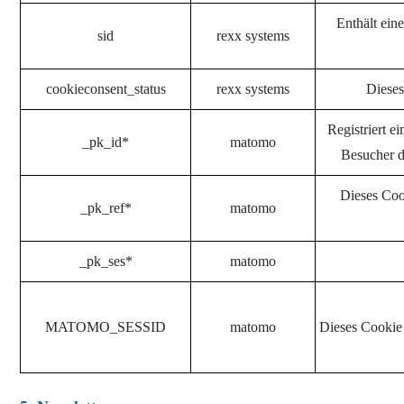
Enthält ein
sid
rexx systems
cookieconsent_status
rexx systems
Dieses
Registriert e
_pk_id*
matomo
Besucher d
Dieses Coo
_pk_ref*
matomo
_pk_ses*
matomo
MATOMO_SESSID
matomo
Dieses Cookie 