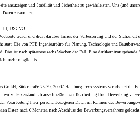
ite anzuzeigen und Stabilität und Sicherheit zu gewährleisten. Uns (und unserem
ren Daten zusammen.
 S. 1 f) DSGVO.
 Webseite sicher und dient darüber hinaus der Verbesserung und der Sicherhei
ht statt. Die von PTB Ingenieurbüro für Planung, Technologie und Bauüberw
d. Dies ist nach spätestens sechs Wochen der Fall. Eine darüberhinausgehende 
icht mehr möglich ist.
ems GmbH, Süderstraße 75-79, 20097 Hamburg. rexx systems verarbeitet die B
ir selbstverständlich ausschließlich zur Bearbeitung Ihrer Bewerbung ver
ge der Verarbeitung Ihrer personenbezogenen Daten im Rahmen des Bewerbungsve
nen Daten nach 6 Monaten nach Abschluss des Bewerbungsverfahrens gelöscht, e